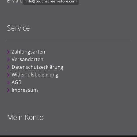
E-Mail:
inf
o@
to
u
chscree
n
-s
t
o
r
e
.
c
o
m
Service
Zahlungsarten
Versandarten
Datenschutzerklärung
Widerrufsbelehrung
AGB
Impressum
Mein Konto