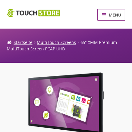
Zur
Zum
MENÜ
Navigation
Inhalt
springen
springen
MULTITOUCH SCREENS
MULTITOUCH SYSTEME
Startseite
MultiTouch Screens
65“ XMM Premium
MultiTouch Screen PCAP UHD
TOUCHSCREEN ZUBEHÖR