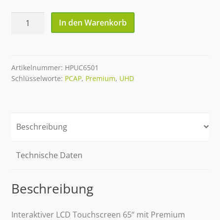
65''
In den Warenkorb
XMM
Premium
MultiTouch
Screen
Artikelnummer:
HPUC6501
Schlüsselworte:
PCAP
,
Premium
,
UHD
PCAP
UHD
Menge
Beschreibung
Technische Daten
Beschreibung
Interaktiver LCD Touchscreen 65“ mit Premium