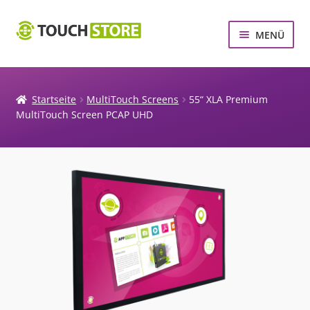
Zur
Zum
MENÜ
Navigation
Inhalt
springen
springen
MULTITOUCH SCREENS
MULTITOUCH SYSTEME
Startseite
MultiTouch Screens
55“ XLA Premium
MultiTouch Screen PCAP UHD
TOUCHSCREEN ZUBEHÖR