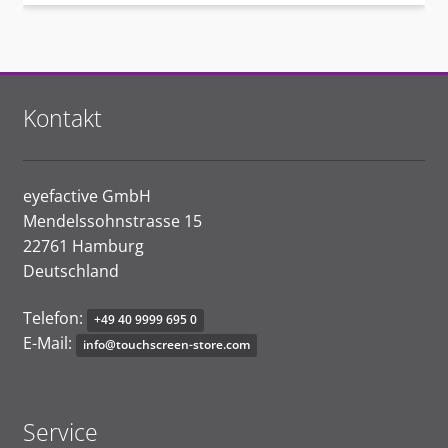
Kontakt
eyefactive GmbH
Mendelssohnstrasse 15
22761 Hamburg
Deutschland
Telefon:
+
4
9
40
9999
69
5
0
E-Mail:
i
n
f
o
@
tou
chsc
r
e
e
n
-s
t
o
re
.
co
m
Service