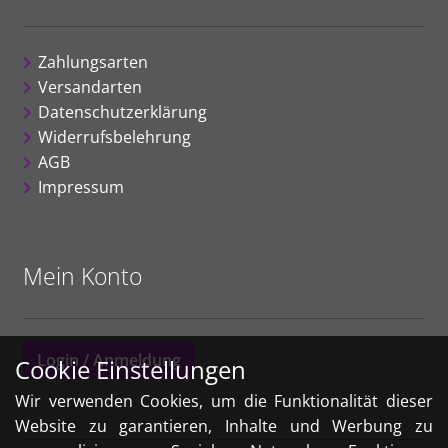
Zahlungsarten
Versandarten
Datenschutzerklärung
Widerrufsbelehrung
AGB
Impressum
Mein Konto
Login / Anmeldung
Cookie Einstellungen
Wir verwenden Cookies, um die Funktionalität dieser
Website zu garantieren, Inhalte und Werbung zu