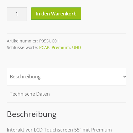
55''
In den Warenkorb
XLA
Premium
MultiTouch
Screen
Artikelnummer:
P055UC01
Schlüsselworte:
PCAP
,
Premium
,
UHD
PCAP
UHD
Menge
Beschreibung
Technische Daten
Beschreibung
Interaktiver LCD Touchscreen 55“ mit Premium