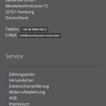
eyefactive GmbH
Mendelssohnstrasse 15
22761 Hamburg
Deutschland
Telefon:
+
49
4
0
9
9
9
9
6
9
5 0
E-Mail:
info@
t
o
u
chscre
e
n
-
s
t
or
e
.c
om
Service
Zahlungsarten
Versandarten
Datenschutzerklärung
Widerrufsbelehrung
AGB
Impressum