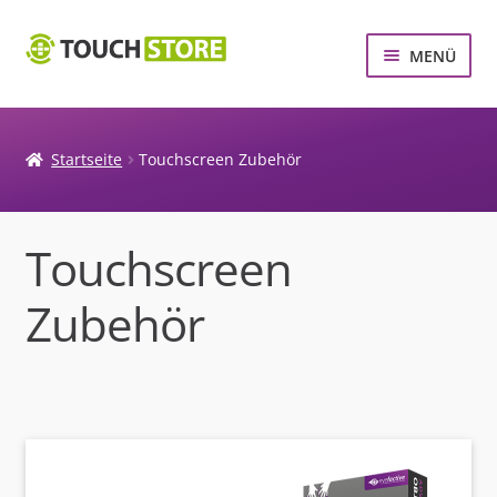
Zur
Zum
MENÜ
Navigation
Inhalt
springen
springen
MULTITOUCH SCREENS
MULTITOUCH SYSTEME
Startseite
Touchscreen Zubehör
TOUCHSCREEN ZUBEHÖR
Touchscreen
Zubehör