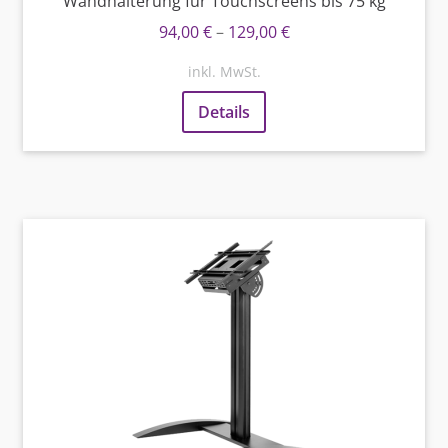
Wandhalterung für Touchscreens bis 75 kg
94,00
€
–
129,00
€
inkl. MwSt.
Details